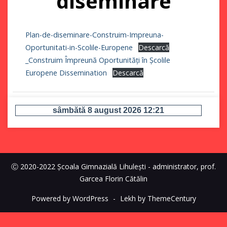
diseminare
Plan-de-diseminare-Construim-Impreuna-
Oportunitati-in-Scolile-Europene
Descarcă
_Construim Împreună Oportunități în Școlile
Europene Dissemination
Descarcă
Ⓒ 2020-2022 Școala Gimnazială Lihulești - administrator, prof.
Garcea Florin Cătălin
Powered by WordPress
-
Lekh by ThemeCentury