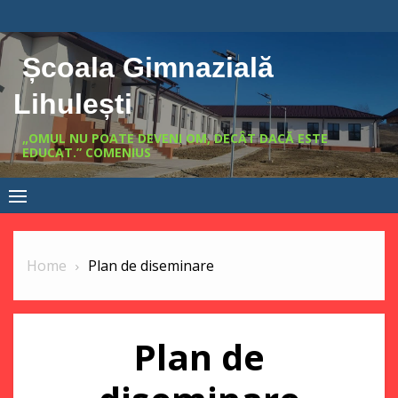
Skip
conținut
to
content
Școala Gimnazială
Lihulești
„OMUL NU POATE DEVENI OM, DECÂT DACĂ ESTE
EDUCAT.” COMENIUS
Home
Plan de diseminare
Plan de