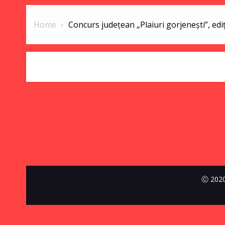
Home
Concurs județean „Plaiuri gorjenești”, ediț
Ⓒ 2020-