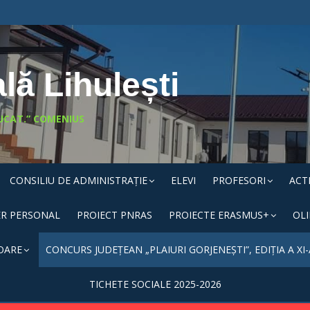
lă Lihulești
UCAT.” COMENIUS
CONSILIU DE ADMINISTRAȚIE
ELEVI
PROFESORI
ACT
ER PERSONAL
PROIECT PNRAS
PROIECTE ERASMUS+
OL
OARE
CONCURS JUDEȚEAN „PLAIURI GORJENEȘTI”, EDIȚIA A XI-
TICHETE SOCIALE 2025-2026