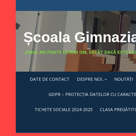
Skip
conținut
to
content
Școala Gimnazia
„OMUL NU POATE DEVENI OM, DECÂT DACĂ ESTE ED
DATE DE CONTACT
DESPRE NOI..
NOUTĂȚI
GDPR – PROTECȚIA DATELOR CU CARACT
TICHETE SOCIALE 2024-2025
CLASA PREGĂTIT