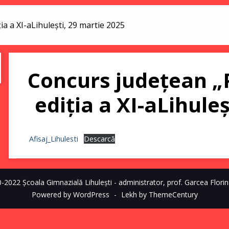
ia a XI-aLihulești, 29 martie 2025
Concurs județean „P
ediția a XI-aLihule
Afisaj_Lihulesti
Descarcă
2022 Școala Gimnazială Lihulești - administrator, prof. Garcea Florin
Powered by WordPress
-
Lekh by ThemeCentury