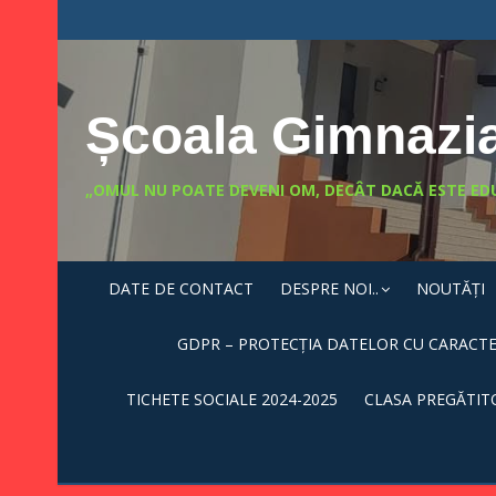
Skip
conținut
to
content
Școala Gimnazia
„OMUL NU POATE DEVENI OM, DECÂT DACĂ ESTE ED
DATE DE CONTACT
DESPRE NOI..
NOUTĂȚI
GDPR – PROTECȚIA DATELOR CU CARACT
TICHETE SOCIALE 2024-2025
CLASA PREGĂTIT