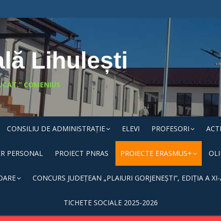
lă Lihulești
UCAT.” COMENIUS
CONSILIU DE ADMINISTRAȚIE
ELEVI
PROFESORI
ACT
ER PERSONAL
PROIECT PNRAS
PROIECTE ERASMUS+
OL
OARE
CONCURS JUDEȚEAN „PLAIURI GORJENEȘTI”, EDIȚIA A XI-
TICHETE SOCIALE 2025-2026