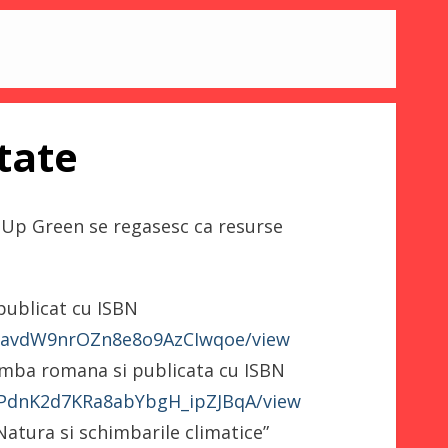
tate
 Up Green se regasesc ca resurse
publicat cu ISBN
yXjravdW9nrOZn8e8o9AzCIwqoe/view
imba romana si publicata cu ISBN
7VPdnK2d7KRa8abYbgH_ipZJBqA/view
Natura si schimbarile climatice”