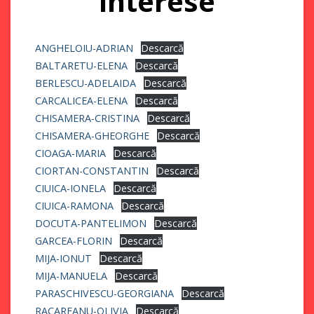
interese
ANGHELOIU-ADRIAN
Descarcă
BALTARETU-ELENA
Descarcă
BERLESCU-ADELAIDA
Descarcă
CARCALICEA-ELENA
Descarcă
CHISAMERA-CRISTINA
Descarcă
CHISAMERA-GHEORGHE
Descarcă
CIOAGA-MARIA
Descarcă
CIORTAN-CONSTANTIN
Descarcă
CIUICA-IONELA
Descarcă
CIUICA-RAMONA
Descarcă
DOCUTA-PANTELIMON
Descarcă
GARCEA-FLORIN
Descarcă
MIJA-IONUT
Descarcă
MIJA-MANUELA
Descarcă
PARASCHIVESCU-GEORGIANA
Descarcă
RACAREANU-OLIVIA
Descarcă