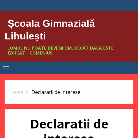
Skip
conținut
to
content
Școala Gimnazială
Lihulești
„OMUL NU POATE DEVENI OM, DECÂT DACĂ ESTE
EDUCAT.” COMENIUS
Home
Declaratii de interese
Declaratii de